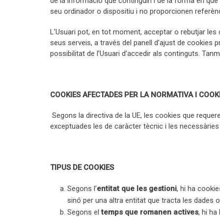
de la informació que continguin i de la forma en què u
seu ordinador o dispositiu i no proporcionen referèn
L’Usuari pot, en tot moment, acceptar o rebutjar les 
seus serveis, a través del panell d’ajust de cookies 
possibilitat de l’Usuari d’accedir als continguts. Ta
COOKIES AFECTADES PER LA NORMATIVA I COOK
Segons la directiva de la UE, les cookies que requerei
exceptuades les de caràcter tècnic i les necessàries
TIPUS DE COOKIES
Segons l’
entitat que les gestioni
, hi ha cooki
sinó per una altra entitat que tracta les dades
Segons el
temps que romanen actives
, hi ha