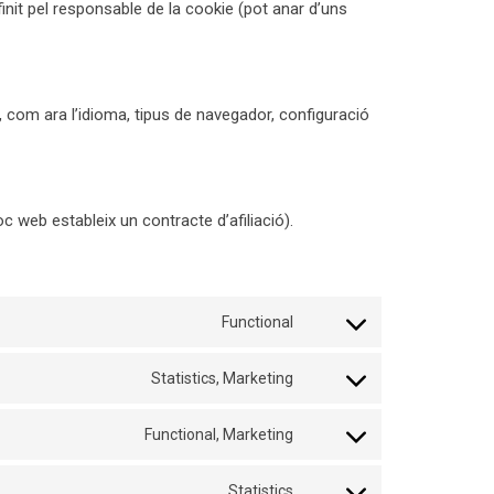
nit pel responsable de la cookie (pot anar d’uns
, com ara l’idioma, tipus de navegador, configuració
c web estableix un contracte d’afiliació).
Functional
Consent
to
Statistics, Marketing
service
Consent
wordpress
to
Functional, Marketing
service
Consent
google-
to
Statistics
adsense