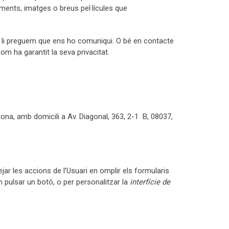
ments, imatges o breus pel·lícules que
r, li preguem que ens ho comuniqui. O bé en contacte
om ha garantit la seva privacitat.
na, amb domicili a Av. Diagonal, 363, 2-1 B, 08037,
ejar les accions de l’Usuari en omplir els formularis
n pulsar un botó, o per personalitzar la
interfície de