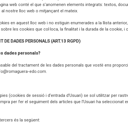
àgina web conté el que s’anomenen elements integrats: textos, docu
l nostre lloc web o mitjançant el mateix.
okies en aquest lloc web i no estiguin enumerades a la llista anterio
bre les cookies que col·loca, la finalitat i la durada de la cookie, i c
 DE DADES PERSONALS (ART.13 RGPD)
ves dades personals?
nsable del tractament de les dades personals que vostè ens proporcio
info@romaguera-edo.com.
es (cookies de sessió i d’entrada d’Usuari) se sol utilitzar per rastr
ompra per fer el seguiment dels articles que l’Usuari ha seleccionat e
tercers és la següent: