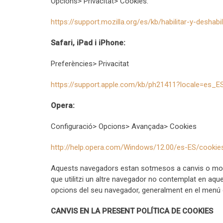
Opcions> Privacitat> Cookies:
https://support.mozilla.org/es/kb/habilitar-y-deshab
Safari, iPad i iPhone:
Preferències> Privacitat
https://support.apple.com/kb/ph21411?locale=es_E
Opera:
Configuració> Opcions> Avançada> Cookies
http://help.opera.com/Windows/12.00/es-ES/cookie
Aquests navegadors estan sotmesos a canvis o modif
que utilitzi un altre navegador no contemplat en aqu
opcions del seu navegador, generalment en el menú d’
CANVIS EN LA PRESENT POLÍTICA DE COOKIES