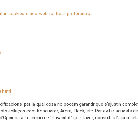
ilitar-cookies-sitios-web-rastrear-preferencias
S
s.html
icacions, per la qual cosa no podem garantir que s’ajustin complet
ests enllaços com Konqueror, Arora, Flock, etc. Per evitar aquests d
Opcions a la secció de “Privacitat” (per favor, consulteu l’ajuda de