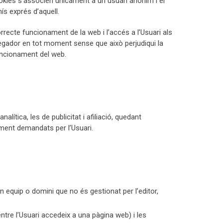
cookies s’associen únicament a un usuari anònim i el
ís exprés d’aquell.
rrecte funcionament de la web i l’accés a l’Usuari als
avegador en tot moment sense que això perjudiqui la
funcionament del web.
lítica, les de publicitat i afiliació, quedant
ament demandats per l’Usuari.
un equip o domini que no és gestionat per l’editor,
e l’Usuari accedeix a una pàgina web) i les