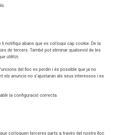
ls.
i notifiqui abans que es col·loqui cap cookie. De la
ies de tercers. També pot eliminar qualsevol de les
 utilitzi.
uncions del lloc es perdin i és possible que ja no
nt els anuncis no s’ajustaran als seus interessos i es
blir la configuració correcta.
e col·loquen terceres parts a través del nostre lloc