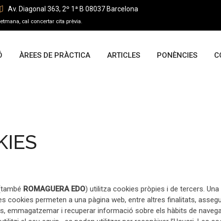
Av. Diagonal 363, 2º 1ª B 08037 Barcelona
tmana, cal concertar cita prèvia.
Ó
ÀREES DE PRÀCTICA
ARTICLES
PONÈNCIES
C
KIES
(també
ROMAGUERA EDO
) utilitza cookies pròpies i de tercers. U
s cookies permeten a una pàgina web, entre altres finalitats, assegu
ts, emmagatzemar i recuperar informació sobre els hàbits de navegació