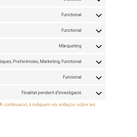
service
Consent
google-
to
Functional
recaptcha
service
Consent
google-
to
Functional
analytics
service
Consent
wpml
to
Màrqueting
service
Consent
wordfence
to
tiques, Preferències, Marketing, Functional
service
Consent
google-
to
Funcional
fonts
service
Consent
linkedin
to
Finalitat pendent d'investigació
service
Consent
complianz
to
continuació, li indiquem els enllaços sobre les
service
diversos