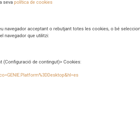
la seva
política de cookies
u navegador acceptant o rebutjant totes les cookies, o bé seleccionar
 navegador que utilitzi:
t (Configuració de contingut)> Cookies:
?co=GENIE.Platform%3DDesktop&hl=es