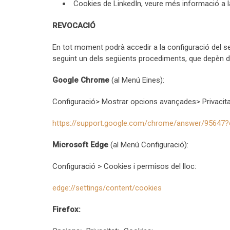
Cookies de LinkedIn, veure més informació a 
REVOCACIÓ
En tot moment podrà accedir a la configuració del se
seguint un dels següents procediments, que depèn del
Google Chrome
(al Menú Eines):
Configuració> Mostrar opcions avançades> Privacita
https://support.google.com/chrome/answer/95647
Microsoft Edge
(al Menú Configuració):
Configuració > Cookies i permisos del lloc:
edge://settings/content/cookies
Firefox: