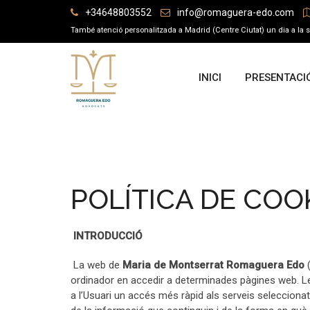
Skip
+34648803552
info@romaguera-edo.com
to
També atenció personalitzada a Madrid (Centre Ciutat) un dia a la se
content
INICI
PRESENTACI
POLÍTICA DE COO
INTRODUCCIÓ
La web de
Maria de Montserrat Romaguera Edo
ordinador en accedir a determinades pàgines web. Le
a l’Usuari un accés més ràpid als serveis selecciona