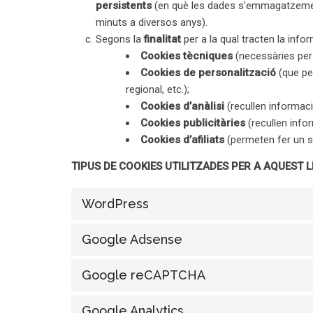
persistents
(en què les dades s’emmagatzemen a
minuts a diversos anys).
Segons la
finalitat
per a la qual tracten la info
Cookies tècniques
(necessàries per a
Cookies de personalització
(que per
regional, etc.);
Cookies d’anàlisi
(recullen informació
Cookies publicitàries
(recullen info
Cookies d’afiliats
(permeten fer un se
TIPUS DE COOKIES UTILITZADES PER A AQUEST 
WordPress
Google Adsense
Google reCAPTCHA
Google Analytics