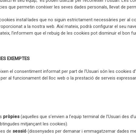
tilitzi el seu equip, es poden utilitzar per reconèixer l’Usuari. Les 
cies que permetin conèixer les seves dades personals, llevat de perm
cookies instal·lades que no siguin estrictament necessàries per al co
proporcionat a la nostra web. Així mateix, podrà configurar el seu n
nmateix, l’informem que el rebuig de les cookies pot disminuir el bon 
IES EXEMPTES
xen el consentiment informat per part de l’Usuari són les cookies d’ana
 per al funcionament del lloc web o la prestació de serveis express
es
pròpies
(aquelles que s’envien a l’equip terminal de l’Usuari des d’
 obtingudes mitjançant les cookies).
 les de
sessió
(dissenyades per demanar i emmagatzemar dades mentr