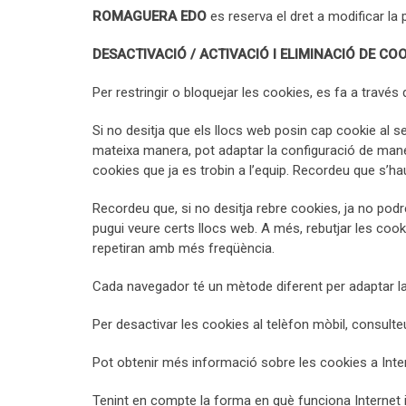
ROMAGUERA EDO
es reserva el dret a modificar la 
DESACTIVACIÓ / ACTIVACIÓ I ELIMINACIÓ DE CO
Per restringir o bloquejar les cookies, es fa a través
Si no desitja que els llocs web posin cap cookie al s
mateixa manera, pot adaptar la configuració de mane
cookies que ja es trobin a l’equip. Recordeu que s’hau
Recordeu que, si no desitja rebre cookies, ja no podr
pugui veure certs llocs web. A més, rebutjar les cook
repetiran amb més freqüència.
Cada navegador té un mètode diferent per adaptar la c
Per desactivar les cookies al telèfon mòbil, consulte
Pot obtenir més informació sobre les cookies a Inte
Tenint en compte la forma en què funciona Internet 