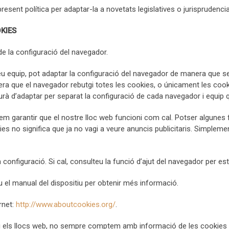
present política per adaptar-la a novetats legislatives o jurisprudencia
OKIES
 de la configuració del navegador.
eu equip, pot adaptar la configuració del navegador de manera que se l
ra que el navegador rebutgi totes les cookies, o únicament les cook
rà d’adaptar per separat la configuració de cada navegador i equip que
em garantir que el nostre lloc web funcioni com cal. Potser algunes f
ies no significa que ja no vagi a veure anuncis publicitaris. Simpleme
onfiguració. Si cal, consulteu la funció d’ajut del navegador per esta
u el manual del dispositiu per obtenir més informació.
rnet:
http://www.aboutcookies.org/
.
i els llocs web, no sempre comptem amb informació de les cookies qu