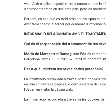
web. Això s’aplica especialment a casos en què la p
s’emmagatzemen en una altra part, però es mostren a
Per tant, en cas que es trobi amb aquest tipus de co
directament amb el tercer per demanar-li informació so
INFORMACIÓ RELACIONADA AMB EL TRACTAMENT
Qui és el responsable del tractament de les se
Maria de Montserrat Romaguera Edo
és el respo
Barcelona, amb CIF 53128795Z i mail de contacte 
Per a què utilitzem les seves dades personals?
La informació recopilada a través de les cookies pròpi
en línia en diverses pàgines, o com a cistella de la c
l’Usuari en visitar la pàgina web.
La informació recopilada a través de les cookies de 