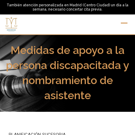
Skip
También atención personalizada en Madrid (Centro Ciudad) un día a la
semana, necesario concertar cita previa.
to
content
Medidas de apoyo a la
persona discapacitada y
nombramiento de
asistente
PLANIFICACIÓN SUCESORIA